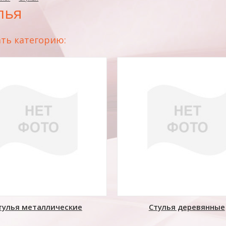
лья
ть категорию:
тулья металлические
Стулья деревянные