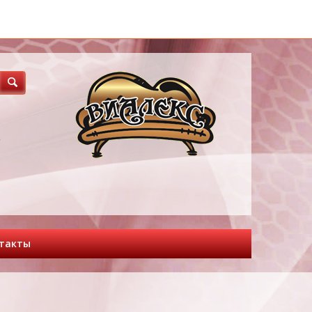
3
такты