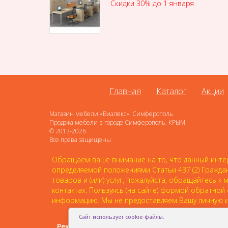
Скидки 30% до 1 января
Главная
Каталог
Акции
Магазин мебели «Виалекс». Симферополь.
Продажа мебели в городе Симферополь. КРЫМ.
© 2013-2026
Все права защищены
Обращаем ваше внимание на то, что данный интер
определяемой положениями Статьи 437 (2) Гражда
товаров и (или) услуг, пожалуйста, обращайтесь
контактах. Пользуясь (на сайте) формой обратной
информацию. Мы не предоставляем Вашу личную и
Сайт использует cookie-файлы.
Рекомендовать друзьям: