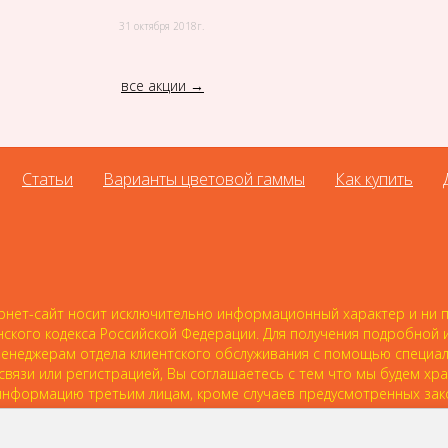
31 октября 2018г.
все акции
Статьи
Варианты цветовой гаммы
Как купить
нет-сайт носит исключительно информационный характер и ни пр
нского кодекса Российской Федерации. Для получения подробной
 к менеджерам отдела клиентского обслуживания с помощью специ
 связи или регистрацией, Вы соглашаетесь с тем что мы будем хр
нформацию третьим лицам, кроме случаев предусмотренных зак