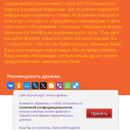
определяемой положениями Статьи 437 (2) Гражданского
кодекса Российской Федерации. Для получения подробной
информации о наличии и стоимости указанных товаров и
(или) услуг, пожалуйста, обращайтесь к менеджерам отдела
клиентского обслуживания с помощью специальной формы
связи или по телефонам указанным в контактах. Пользуясь
(на сайте) формой обратной связи или регистрацией, Вы
соглашаетесь с тем что мы будем хранить указанную Вами,
Вашу персональную информацию. Мы не предоставляем
Вашу личную информацию третьим лицам, кроме случаев
предусмотренных законодательством.
Рекомендовать друзьям:
Сайт использует cookie-файлы.
Нажмите «Принять» чтобы согласиться с
политикой конфиденциальности
,
использования cookie-файлов и
Принять
обработкой Ваших персональных
данных.
Если Вы не согласны, Вам необходимо