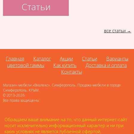
Статьи
все статьи
Главная
Каталог
Акции
Статьи
Варианты
цветовой гаммы
Как купить
Доставка и оплата
Контакты
Магазин мебели «Виалекс». Симферополь. Продажа мебели в городе
Симферополь. КРЫМ.
© 2013-2026
Все права защищены
Обращаем ваше внимание на то, что данный интернет-сайт
носит исключительно информационный характер и ни при
каких условиях не является публичной офертой,