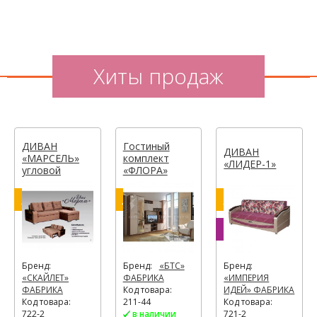
Хиты продаж
ДИВАН
Гостиный
ДИВАН
«МАРСЕЛЬ»
комплект
«ЛИДЕР-1»
угловой
«ФЛОРА»
Хит
Хит
Хит
8
–
%
Бренд:
Бренд:
«БТС»
Бренд:
«СКАЙЛЕТ»
ФАБРИКА
«ИМПЕРИЯ
ФАБРИКА
Код товара:
ИДЕЙ» ФАБРИКА
Код товара:
211-44
Код товара:
722-2
в наличии
721-2