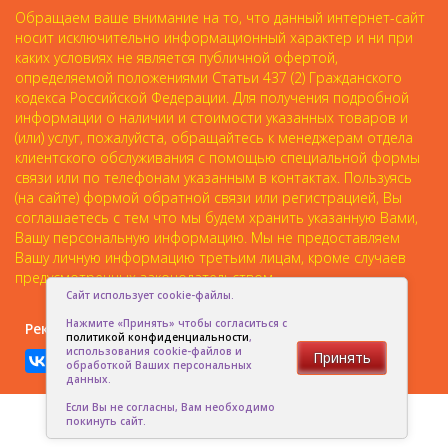
Обращаем ваше внимание на то, что данный интернет-сайт
носит исключительно информационный характер и ни при
каких условиях не является публичной офертой,
определяемой положениями Статьи 437 (2) Гражданского
кодекса Российской Федерации. Для получения подробной
информации о наличии и стоимости указанных товаров и
(или) услуг, пожалуйста, обращайтесь к менеджерам отдела
клиентского обслуживания с помощью специальной формы
связи или по телефонам указанным в контактах. Пользуясь
(на сайте) формой обратной связи или регистрацией, Вы
соглашаетесь с тем что мы будем хранить указанную Вами,
Вашу персональную информацию. Мы не предоставляем
Вашу личную информацию третьим лицам, кроме случаев
предусмотренных законодательством.
Сайт использует cookie-файлы.
Нажмите «Принять» чтобы согласиться с
Рекомендовать друзьям:
политикой конфиденциальности
,
использования cookie-файлов и
Принять
обработкой Ваших персональных
данных.
Если Вы не согласны, Вам необходимо
покинуть сайт.