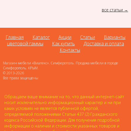
все статьи
Главная
Каталог
Акции
Статьи
Варианты
цветовой гаммы
Как купить
Доставка и оплата
Контакты
Магазин мебели «Виалекс». Симферополь. Продажа мебели в городе
Симферополь. КРЫМ.
© 2013-2026
Все права защищены
Обращаем ваше внимание на то, что данный интернет-сайт
носит исключительно информационный характер и ни при
каких условиях не является публичной офертой,
определяемой положениями Статьи 437 (2) Гражданского
кодекса Российской Федерации. Для получения подробной
информации о наличии и стоимости указанных товаров и