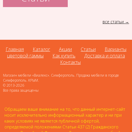
все статьи
Главная
Каталог
Акции
Статьи
Варианты
цветовой гаммы
Как купить
Доставка и оплата
Контакты
Магазин мебели «Виалекс». Симферополь. Продажа мебели в городе
Симферополь. КРЫМ.
© 2013-2026
Все права защищены
Обращаем ваше внимание на то, что данный интернет-сайт
носит исключительно информационный характер и ни при
каких условиях не является публичной офертой,
определяемой положениями Статьи 437 (2) Гражданского