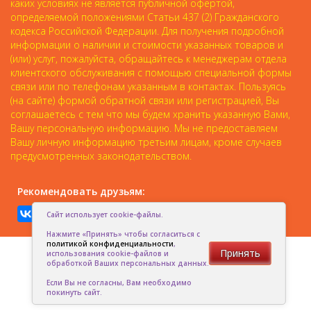
каких условиях не является публичной офертой,
определяемой положениями Статьи 437 (2) Гражданского
кодекса Российской Федерации. Для получения подробной
информации о наличии и стоимости указанных товаров и
(или) услуг, пожалуйста, обращайтесь к менеджерам отдела
клиентского обслуживания с помощью специальной формы
связи или по телефонам указанным в контактах. Пользуясь
(на сайте) формой обратной связи или регистрацией, Вы
соглашаетесь с тем что мы будем хранить указанную Вами,
Вашу персональную информацию. Мы не предоставляем
Вашу личную информацию третьим лицам, кроме случаев
предусмотренных законодательством.
Рекомендовать друзьям:
Сайт использует cookie-файлы.
Нажмите «Принять» чтобы согласиться с
политикой конфиденциальности
,
Принять
использования cookie-файлов и
обработкой Ваших персональных данных.
Если Вы не согласны, Вам необходимо
покинуть сайт.