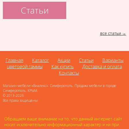
Статьи
все статьи
Главная
Каталог
Акции
Статьи
Варианты
цветовой гаммы
Как купить
Доставка и оплата
Контакты
Магазин мебели «Виалекс». Симферополь. Продажа мебели в городе
Симферополь. КРЫМ.
© 2013-2026
Все права защищены
Обращаем ваше внимание на то, что данный интернет-сайт
носит исключительно информационный характер и ни при