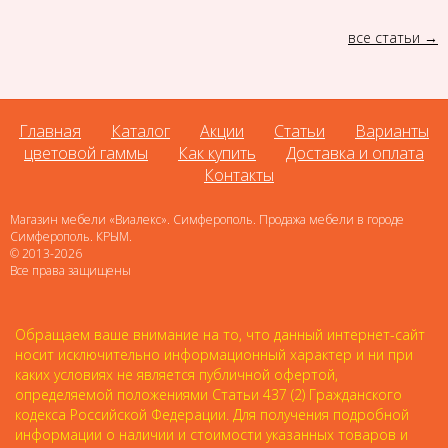
все статьи
Главная
Каталог
Акции
Статьи
Варианты
цветовой гаммы
Как купить
Доставка и оплата
Контакты
Магазин мебели «Виалекс». Симферополь. Продажа мебели в городе
Симферополь. КРЫМ.
© 2013-2026
Все права защищены
Обращаем ваше внимание на то, что данный интернет-сайт
носит исключительно информационный характер и ни при
каких условиях не является публичной офертой,
определяемой положениями Статьи 437 (2) Гражданского
кодекса Российской Федерации. Для получения подробной
информации о наличии и стоимости указанных товаров и