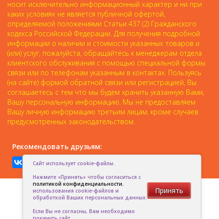
носит исключительно информационный характер и ни при
каких условиях не является публичной офертой,
определяемой положениями Статьи 437 (2) Гражданского
кодекса Российской Федерации. Для получения подробной
информации о наличии и стоимости указанных товаров и
(или) услуг, пожалуйста, обращайтесь к менеджерам отдела
клиентского обслуживания с помощью специальной формы
связи или по телефонам указанным в контактах. Пользуясь
(на сайте) формой обратной связи или регистрацией, Вы
соглашаетесь с тем что мы будем хранить указанную Вами,
Вашу персональную информацию. Мы не предоставляем
Вашу личную информацию третьим лицам, кроме случаев
предусмотренных законодательством.
Рекомендовать друзьям:
Сайт использует cookie-файлы.
Нажмите «Принять» чтобы согласиться с
политикой конфиденциальности
,
Принять
использования cookie-файлов и
обработкой Ваших персональных данных.
Если Вы не согласны, Вам необходимо
покинуть сайт.