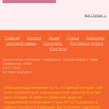
все статьи
Главная
Каталог
Акции
Статьи
Варианты
цветовой гаммы
Как купить
Доставка и оплата
Контакты
Магазин мебели «Виалекс». Симферополь. Продажа мебели в городе
Симферополь. КРЫМ.
© 2013-2026
Все права защищены
Обращаем ваше внимание на то, что данный интернет-сайт
носит исключительно информационный характер и ни при
каких условиях не является публичной офертой,
определяемой положениями Статьи 437 (2) Гражданского
кодекса Российской Федерации. Для получения подробной