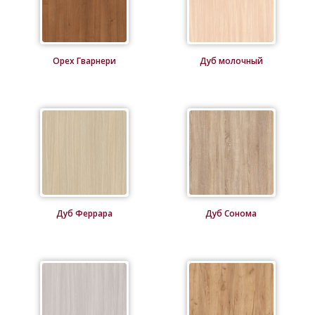
Орех Гварнери
Дуб молочный
Дуб Феррара
Дуб Сонома