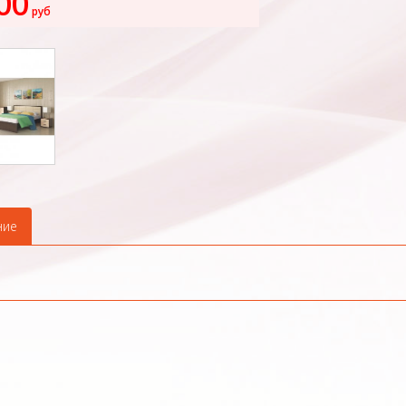
00
руб
ние