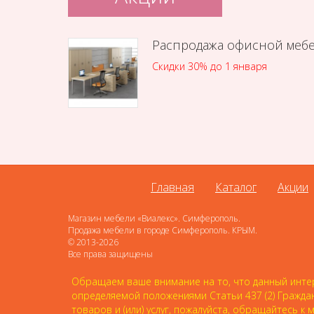
Распродажа офисной меб
Скидки 30% до 1 января
Главная
Каталог
Акции
Магазин мебели «Виалекс». Симферополь.
Продажа мебели в городе Симферополь. КРЫМ.
© 2013-2026
Все права защищены
Обращаем ваше внимание на то, что данный интер
определяемой положениями Статьи 437 (2) Гражда
товаров и (или) услуг, пожалуйста, обращайтесь