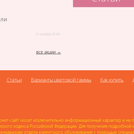
ели
31 октября 2018г.
все акции
Статьи
Варианты цветовой гаммы
Как купить
нет-сайт носит исключительно информационный характер и ни пр
нского кодекса Российской Федерации. Для получения подробной
 к менеджерам отдела клиентского обслуживания с помощью специ