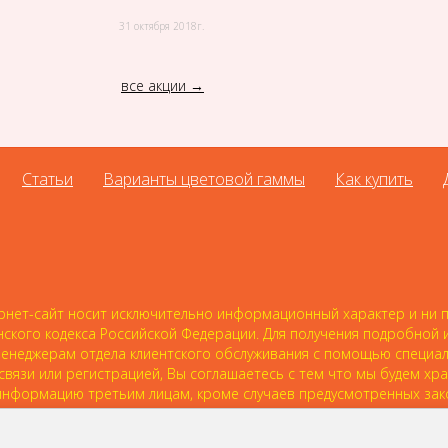
31 октября 2018г.
все акции
Статьи
Варианты цветовой гаммы
Как купить
нет-сайт носит исключительно информационный характер и ни пр
нского кодекса Российской Федерации. Для получения подробной
 к менеджерам отдела клиентского обслуживания с помощью специ
 связи или регистрацией, Вы соглашаетесь с тем что мы будем хр
нформацию третьим лицам, кроме случаев предусмотренных зак