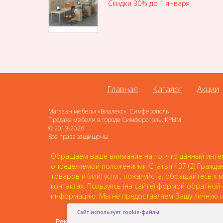
Скидки 30% до 1 января
Главная
Каталог
Акции
Магазин мебели «Виалекс». Симферополь.
Продажа мебели в городе Симферополь. КРЫМ.
© 2013-2026
Все права защищены
Обращаем ваше внимание на то, что данный интер
определяемой положениями Статьи 437 (2) Гражда
товаров и (или) услуг, пожалуйста, обращайтесь
контактах. Пользуясь (на сайте) формой обратной
информацию. Мы не предоставляем Вашу личную и
Сайт использует cookie-файлы.
Рекомендовать друзьям: