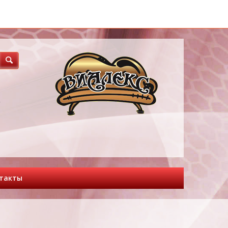
3
такты