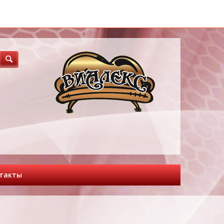
3
такты