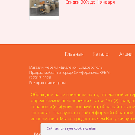
Скидки 30% до 1 января
Главная
Каталог
Акции
Магазин мебели «Виалекс». Симферополь.
Продажа мебели в городе Симферополь. КРЫМ.
© 2013-2026
Все права защищены
Обращаем ваше внимание на то, что данный интер
определяемой положениями Статьи 437 (2) Гражда
товаров и (или) услуг, пожалуйста, обращайтесь
контактах. Пользуясь (на сайте) формой обратной
информацию. Мы не предоставляем Вашу личную и
Сайт использует cookie-файлы.
Рекомендовать друзьям: