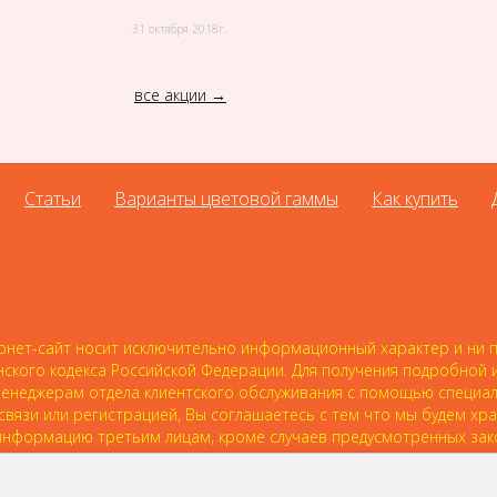
31 октября 2018г.
все акции
Статьи
Варианты цветовой гаммы
Как купить
нет-сайт носит исключительно информационный характер и ни пр
нского кодекса Российской Федерации. Для получения подробной
 к менеджерам отдела клиентского обслуживания с помощью специ
 связи или регистрацией, Вы соглашаетесь с тем что мы будем хр
нформацию третьим лицам, кроме случаев предусмотренных зак