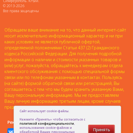
Симферополь. КРЫМ.
© 2013-2026
Все права защищены
Обращаем ваше внимание на то, что данный интернет-сайт
носит исключительно информационный характер и ни при
каких условиях не является публичной офертой,
определяемой положениями Статьи 437 (2) Гражданского
кодекса Российской Федерации. Для получения подробной
информации о наличии и стоимости указанных товаров и
(или) услуг, пожалуйста, обращайтесь к менеджерам отдела
клиентского обслуживания с помощью специальной формы
связи или по телефонам указанным в контактах. Пользуясь
(на сайте) формой обратной связи или регистрацией, Вы
соглашаетесь с тем что мы будем хранить указанную Вами,
Вашу персональную информацию. Мы не предоставляем
Вашу личную информацию третьим лицам, кроме случаев
предусмотренных законодательством.
Сайт использует cookie-файлы.
Нажмите «Принять» чтобы согласиться с
Рекомендовать друзьям:
политикой конфиденциальности
,
использования cookie-файлов и
Принять
обработкой Ваших персональных