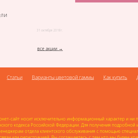
ели
31 октября 2018г.
все акции
Статьи
Варианты цветовой гаммы
Как купить
нет-сайт носит исключительно информационный характер и ни пр
нского кодекса Российской Федерации. Для получения подробной
 к менеджерам отдела клиентского обслуживания с помощью специ
 связи или регистрацией, Вы соглашаетесь с тем что мы будем хр