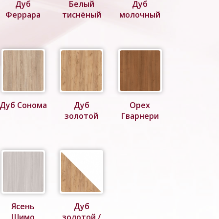
Дуб
Белый
Дуб
Феррара
тиснёный
молочный
Дуб Сонома
Дуб
Орех
золотой
Гварнери
Ясень
Дуб
Шимо
золотой /