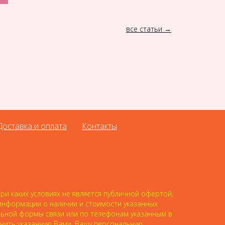
все статьи
Доставка и оплата
Контакты
и каких условиях не является публичной офертой,
 информации о наличии и стоимости указанных
альной формы связи или по телефонам указанным в
анить указанную Вами, Вашу персональную