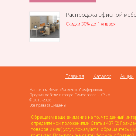
Распродажа офисной меб
Скидки 30% до 1 января
Главная
Каталог
Акции
Магазин мебели «Виалекс». Симферополь.
Продажа мебели в городе Симферополь. КРЫМ.
© 2013-2026
Все права защищены
Обращаем ваше внимание на то, что данный интер
определяемой положениями Статьи 437 (2) Гражда
товаров и (или) услуг, пожалуйста, обращайтесь
контактах. Пользуясь (на сайте) формой обратной