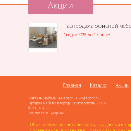
Акции
Распродажа офисной меб
Скидки 30% до 1 января
Главная
Каталог
Акции
Магазин мебели «Виалекс». Симферополь.
Продажа мебели в городе Симферополь. КРЫМ.
© 2013-2026
Все права защищены
Обращаем ваше внимание на то, что данный интер
определяемой положениями Статьи 437 (2) Гражда