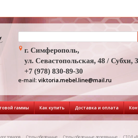
г. Симферополь,
ул. Севастопольская, 48 / Субхи, 
+7 (978) 830-89-30
e-mail:
viktoria.mebel.line@mail.ru
товой гаммы
Как купить
Доставка и оплата
Кон
алог товаров
Столы обеденные
Столы обеденные деревянные
СТОЛ «