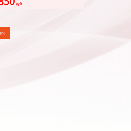
850
руб
ние