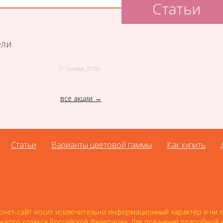
Статьи
ели
31 октября 2018г.
все акции
Статьи
Варианты цветовой гаммы
Как купить
нет-сайт носит исключительно информационный характер и ни пр
нского кодекса Российской Федерации. Для получения подробной