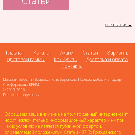
Статьи
все статьи
Главная
Каталог
Акции
Статьи
Варианты
цветовой гаммы
Как купить
Доставка и оплата
Контакты
Магазин мебели «Виалекс». Симферополь. Продажа мебели в городе
Симферополь. КРЫМ.
© 2013-2026
Все права защищены
Обращаем ваше внимание на то, что данный интернет-сайт
носит исключительно информационный характер и ни при
каких условиях не является публичной офертой,
определяемой положениями Статьи 437 (2) Гражданского