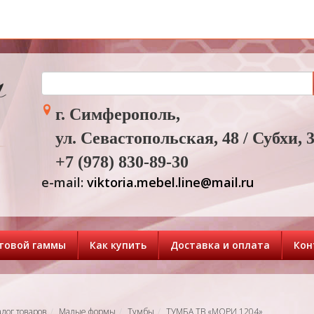
г. Симферополь,
ул. Севастопольская, 48 / Субхи, 
+7 (978) 830-89-30
e-mail:
viktoria.mebel.line@mail.ru
товой гаммы
Как купить
Доставка и оплата
Кон
алог товаров
Малые формы
Тумбы
ТУМБА ТВ «МОРИ 1204»