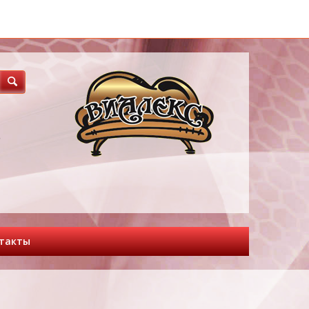
3
такты