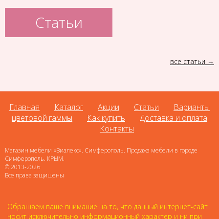
Статьи
все статьи
Главная
Каталог
Акции
Статьи
Варианты
цветовой гаммы
Как купить
Доставка и оплата
Контакты
Магазин мебели «Виалекс». Симферополь. Продажа мебели в городе
Симферополь. КРЫМ.
© 2013-2026
Все права защищены
Обращаем ваше внимание на то, что данный интернет-сайт
носит исключительно информационный характер и ни при